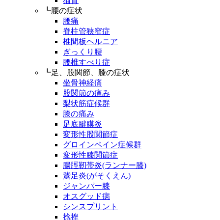
猫背
┗腰の症状
腰痛
脊柱管狭窄症
椎間板ヘルニア
ぎっくり腰
腰椎すべり症
┗足、股関節、膝の症状
坐骨神経痛
股関節の痛み
梨状筋症候群
膝の痛み
足底腱膜炎
変形性股関節症
グロインペイン症候群
変形性膝関節症
腸脛靭帯炎(ランナー膝)
鵞足炎(がそくえん)
ジャンパー膝
オスグッド病
シンスプリント
捻挫