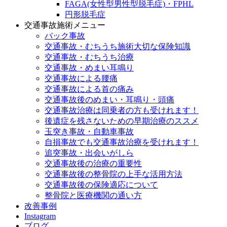
FAGA(女性型男性型脱毛症)・FPHL
円形脱毛症
交通事故施術メニュー
バック事故
交通事故・むちうち施術大切な保険知識
交通事故・むちうち治療
交通事故・めまい耳鳴り
交通事故による腰痛
交通事故による首の痛み
交通事故後のめまい・耳鳴り・頭痛
交通事故治療は同乗者の方も受けれます！
後遺症を残さないための早期治療のススメ
玉突き事故・自動車事故
自損事故でも交通事故治療を受けれます！
追突事故・出会いがしら
交通事故後の治療の重要性
交通事故後の整骨院の上手な活用方法
交通事故後の保険適応について
整骨院と医療機関の通い方
改善事例
Instagram
ブログ