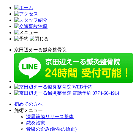
京田辺えーる鍼灸整骨院
初めての方へ
施術メニュー
深層筋膜リリース整体
鍼灸治療
骨盤の歪み(骨盤の矯正)