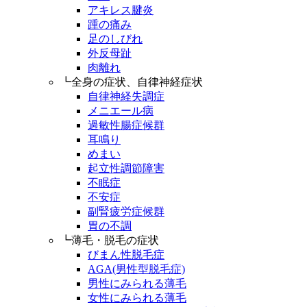
アキレス腱炎
踵の痛み
足のしびれ
外反母趾
肉離れ
┗全身の症状、自律神経症状
自律神経失調症
メニエール病
過敏性腸症候群
耳鳴り
めまい
起立性調節障害
不眠症
不安症
副腎疲労症候群
胃の不調
┗薄毛・脱毛の症状
びまん性脱毛症
AGA(男性型脱毛症)
男性にみられる薄毛
女性にみられる薄毛