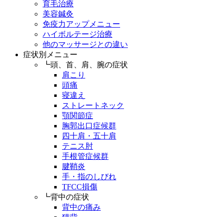
育毛治療
美容鍼灸
免疫力アップメニュー
ハイボルテージ治療
他のマッサージとの違い
症状別メニュー
┗頭、首、肩、腕の症状
肩こり
頭痛
寝違え
ストレートネック
顎関節症
胸郭出口症候群
四十肩・五十肩
テニス肘
手根管症候群
腱鞘炎
手・指のしびれ
TFCC損傷
┗背中の症状
背中の痛み