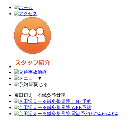
▼
京田辺えーる鍼灸整骨院