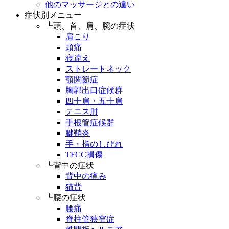
他のマッサージとの違い
症状別メニュー
┗頭、首、肩、腕の症状
肩こり
頭痛
寝違え
ストレートネック
顎関節症
胸郭出口症候群
四十肩・五十肩
テニス肘
手根管症候群
腱鞘炎
手・指のしびれ
TFCC損傷
┗背中の症状
背中の痛み
猫背
┗腰の症状
腰痛
脊柱管狭窄症