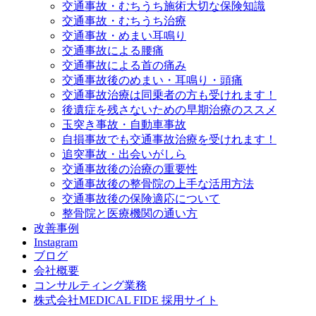
交通事故・むちうち施術大切な保険知識
交通事故・むちうち治療
交通事故・めまい耳鳴り
交通事故による腰痛
交通事故による首の痛み
交通事故後のめまい・耳鳴り・頭痛
交通事故治療は同乗者の方も受けれます！
後遺症を残さないための早期治療のススメ
玉突き事故・自動車事故
自損事故でも交通事故治療を受けれます！
追突事故・出会いがしら
交通事故後の治療の重要性
交通事故後の整骨院の上手な活用方法
交通事故後の保険適応について
整骨院と医療機関の通い方
改善事例
Instagram
ブログ
会社概要
コンサルティング業務
株式会社MEDICAL FIDE 採用サイト