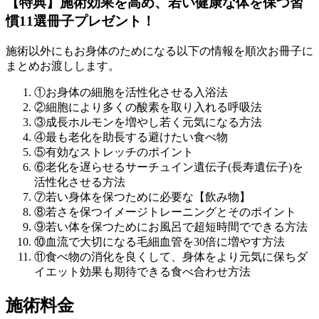
【特典】施術効果を高め、若い健康な体を保つ習
慣11選冊子プレゼント！
施術以外にもお身体のためになる以下の情報を順次お冊子に
まとめお渡しします。
①お身体の細胞を活性化させる入浴法
②細胞により多くの酸素を取り入れる呼吸法
③成長ホルモンを増やし若く元気になる方法
④最も老化を助長する避けたい食べ物
⑤有効なストレッチのポイント
⑥老化を遅らせるサーチュイン遺伝子(長寿遺伝子)を
活性化させる方法
⑦若い身体を保つために必要な【飲み物】
⑧若さを保つイメージトレーニングとそのポイント
⑨若い体を保つためにお風呂で超短時間でできる方法
⑩血流で大切になる毛細血管を30倍に増やす方法
⑪食べ物の消化を良くして、身体をより元気に保ちダ
イエット効果も期待できる食べ合わせ方法
施術料金