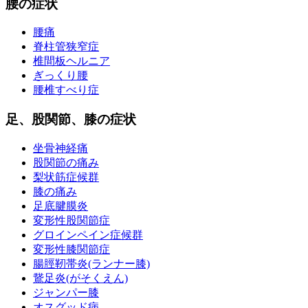
腰の症状
腰痛
脊柱管狭窄症
椎間板ヘルニア
ぎっくり腰
腰椎すべり症
足、股関節、膝の症状
坐骨神経痛
股関節の痛み
梨状筋症候群
膝の痛み
足底腱膜炎
変形性股関節症
グロインペイン症候群
変形性膝関節症
腸脛靭帯炎(ランナー膝)
鵞足炎(がそくえん)
ジャンパー膝
オスグッド病