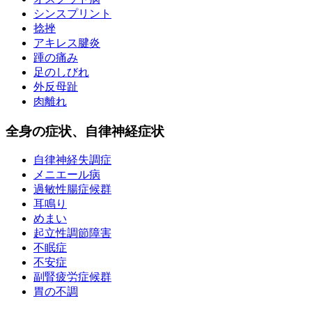
シンスプリント
捻挫
アキレス腱炎
踵の痛み
足のしびれ
外反母趾
肉離れ
全身の症状、自律神経症状
自律神経失調症
メニエール病
過敏性腸症候群
耳鳴り
めまい
起立性調節障害
不眠症
不安症
副腎疲労症候群
胃の不調