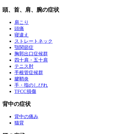
頭、首、肩、腕の症状
肩こり
頭痛
寝違え
ストレートネック
顎関節症
胸郭出口症候群
四十肩・五十肩
テニス肘
手根管症候群
腱鞘炎
手・指のしびれ
TFCC損傷
背中の症状
背中の痛み
猫背