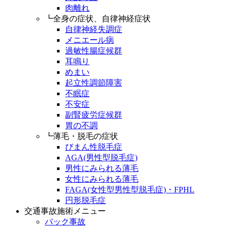
肉離れ
┗全身の症状、自律神経症状
自律神経失調症
メニエール病
過敏性腸症候群
耳鳴り
めまい
起立性調節障害
不眠症
不安症
副腎疲労症候群
胃の不調
┗薄毛・脱毛の症状
びまん性脱毛症
AGA(男性型脱毛症)
男性にみられる薄毛
女性にみられる薄毛
FAGA(女性型男性型脱毛症)・FPHL
円形脱毛症
交通事故施術メニュー
バック事故