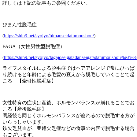
詳しくは下記の記事もご参照ください。
びまん性脱毛症
(
https://shin9.net/syojyo/bimanseidatumoushou/
)
FAGA（女性男性型脱毛症）
(
https://shin9.net/syojyo/fagajoseigatadanseigatadatumoushou%e3%
ライフスタイルによる脱毛症ではヘアアレンジで常にひっぱ
り続けると年齢による毛髪の衰えから脱毛していくことで起
こる 【牽引性脱毛症】
女性特有の症状は産後、ホルモンバランスが崩れることでお
こる【産後脱毛症】
閉経後も同じくホルモンバランスが崩れるので脱毛する方が
いらっしゃいます。
鉄欠乏貧血が、亜鉛欠乏症などの食事の内容で脱毛する場合
もございます。