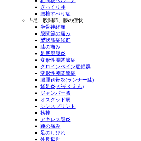
椎間板ヘルニア
ぎっくり腰
腰椎すべり症
┗足、股関節、膝の症状
坐骨神経痛
股関節の痛み
梨状筋症候群
膝の痛み
足底腱膜炎
変形性股関節症
グロインペイン症候群
変形性膝関節症
腸脛靭帯炎(ランナー膝)
鵞足炎(がそくえん)
ジャンパー膝
オスグッド病
シンスプリント
捻挫
アキレス腱炎
踵の痛み
足のしびれ
外反母趾