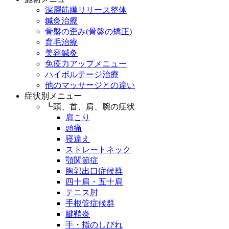
深層筋膜リリース整体
鍼灸治療
骨盤の歪み(骨盤の矯正)
育毛治療
美容鍼灸
免疫力アップメニュー
ハイボルテージ治療
他のマッサージとの違い
症状別メニュー
┗頭、首、肩、腕の症状
肩こり
頭痛
寝違え
ストレートネック
顎関節症
胸郭出口症候群
四十肩・五十肩
テニス肘
手根管症候群
腱鞘炎
手・指のしびれ