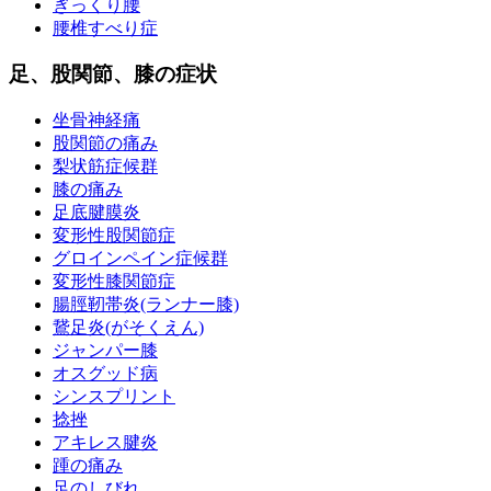
ぎっくり腰
腰椎すべり症
足、股関節、膝の症状
坐骨神経痛
股関節の痛み
梨状筋症候群
膝の痛み
足底腱膜炎
変形性股関節症
グロインペイン症候群
変形性膝関節症
腸脛靭帯炎(ランナー膝)
鵞足炎(がそくえん)
ジャンパー膝
オスグッド病
シンスプリント
捻挫
アキレス腱炎
踵の痛み
足のしびれ