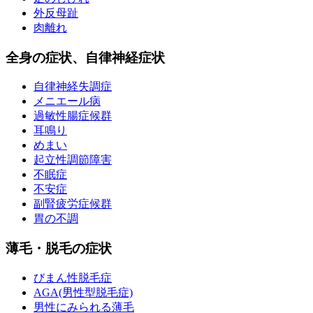
外反母趾
肉離れ
全身の症状、自律神経症状
自律神経失調症
メニエール病
過敏性腸症候群
耳鳴り
めまい
起立性調節障害
不眠症
不安症
副腎疲労症候群
胃の不調
薄毛・脱毛の症状
びまん性脱毛症
AGA(男性型脱毛症)
男性にみられる薄毛