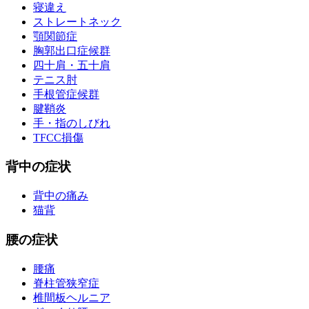
寝違え
ストレートネック
顎関節症
胸郭出口症候群
四十肩・五十肩
テニス肘
手根管症候群
腱鞘炎
手・指のしびれ
TFCC損傷
背中の症状
背中の痛み
猫背
腰の症状
腰痛
脊柱管狭窄症
椎間板ヘルニア