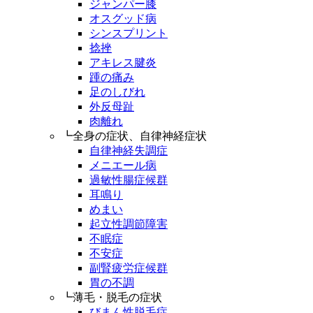
ジャンパー膝
オスグッド病
シンスプリント
捻挫
アキレス腱炎
踵の痛み
足のしびれ
外反母趾
肉離れ
┗全身の症状、自律神経症状
自律神経失調症
メニエール病
過敏性腸症候群
耳鳴り
めまい
起立性調節障害
不眠症
不安症
副腎疲労症候群
胃の不調
┗薄毛・脱毛の症状
びまん性脱毛症