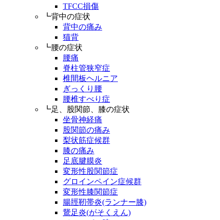
TFCC損傷
┗背中の症状
背中の痛み
猫背
┗腰の症状
腰痛
脊柱管狭窄症
椎間板ヘルニア
ぎっくり腰
腰椎すべり症
┗足、股関節、膝の症状
坐骨神経痛
股関節の痛み
梨状筋症候群
膝の痛み
足底腱膜炎
変形性股関節症
グロインペイン症候群
変形性膝関節症
腸脛靭帯炎(ランナー膝)
鵞足炎(がそくえん)