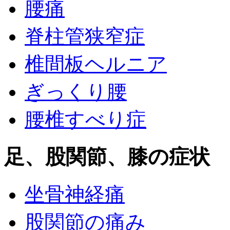
腰痛
脊柱管狭窄症
椎間板ヘルニア
ぎっくり腰
腰椎すべり症
足、股関節、膝の症状
坐骨神経痛
股関節の痛み