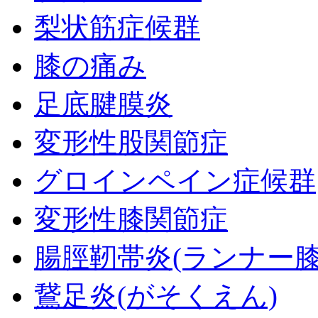
梨状筋症候群
膝の痛み
足底腱膜炎
変形性股関節症
グロインペイン症候群
変形性膝関節症
腸脛靭帯炎(ランナー膝
鵞足炎(がそくえん)