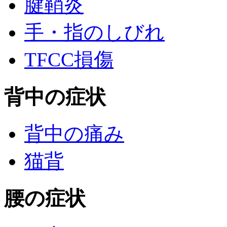
腱鞘炎
手・指のしびれ
TFCC損傷
背中の症状
背中の痛み
猫背
腰の症状