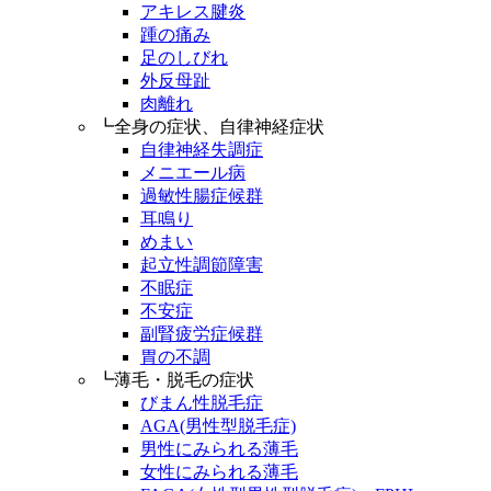
アキレス腱炎
踵の痛み
足のしびれ
外反母趾
肉離れ
┗全身の症状、自律神経症状
自律神経失調症
メニエール病
過敏性腸症候群
耳鳴り
めまい
起立性調節障害
不眠症
不安症
副腎疲労症候群
胃の不調
┗薄毛・脱毛の症状
びまん性脱毛症
AGA(男性型脱毛症)
男性にみられる薄毛
女性にみられる薄毛