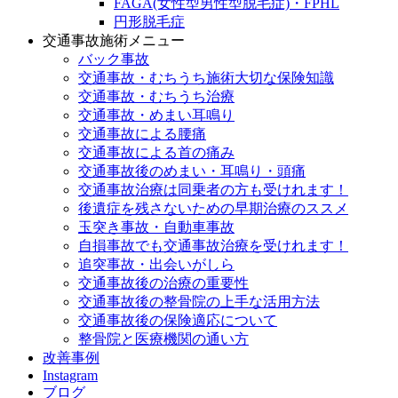
FAGA(女性型男性型脱毛症)・FPHL
円形脱毛症
交通事故施術メニュー
バック事故
交通事故・むちうち施術大切な保険知識
交通事故・むちうち治療
交通事故・めまい耳鳴り
交通事故による腰痛
交通事故による首の痛み
交通事故後のめまい・耳鳴り・頭痛
交通事故治療は同乗者の方も受けれます！
後遺症を残さないための早期治療のススメ
玉突き事故・自動車事故
自損事故でも交通事故治療を受けれます！
追突事故・出会いがしら
交通事故後の治療の重要性
交通事故後の整骨院の上手な活用方法
交通事故後の保険適応について
整骨院と医療機関の通い方
改善事例
Instagram
ブログ