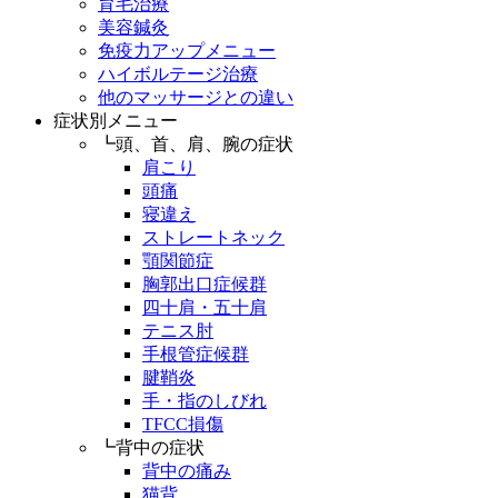
育毛治療
美容鍼灸
免疫力アップメニュー
ハイボルテージ治療
他のマッサージとの違い
症状別メニュー
┗頭、首、肩、腕の症状
肩こり
頭痛
寝違え
ストレートネック
顎関節症
胸郭出口症候群
四十肩・五十肩
テニス肘
手根管症候群
腱鞘炎
手・指のしびれ
TFCC損傷
┗背中の症状
背中の痛み
猫背