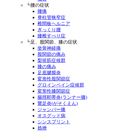
┗腰の症状
腰痛
脊柱管狭窄症
椎間板ヘルニア
ぎっくり腰
腰椎すべり症
┗足、股関節、膝の症状
坐骨神経痛
股関節の痛み
梨状筋症候群
膝の痛み
足底腱膜炎
変形性股関節症
グロインペイン症候群
変形性膝関節症
腸脛靭帯炎(ランナー膝)
鵞足炎(がそくえん)
ジャンパー膝
オスグッド病
シンスプリント
捻挫