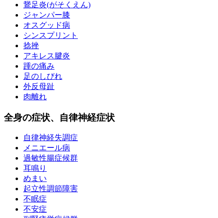
鵞足炎(がそくえん)
ジャンパー膝
オスグッド病
シンスプリント
捻挫
アキレス腱炎
踵の痛み
足のしびれ
外反母趾
肉離れ
全身の症状、自律神経症状
自律神経失調症
メニエール病
過敏性腸症候群
耳鳴り
めまい
起立性調節障害
不眠症
不安症