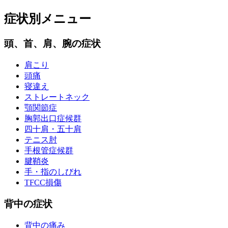
症状別メニュー
頭、首、肩、腕の症状
肩こり
頭痛
寝違え
ストレートネック
顎関節症
胸郭出口症候群
四十肩・五十肩
テニス肘
手根管症候群
腱鞘炎
手・指のしびれ
TFCC損傷
背中の症状
背中の痛み