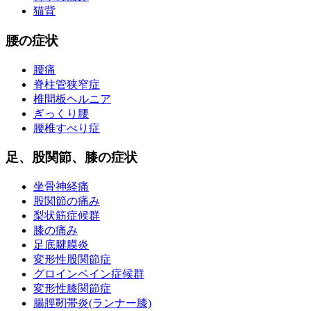
猫背
腰の症状
腰痛
脊柱管狭窄症
椎間板ヘルニア
ぎっくり腰
腰椎すべり症
足、股関節、膝の症状
坐骨神経痛
股関節の痛み
梨状筋症候群
膝の痛み
足底腱膜炎
変形性股関節症
グロインペイン症候群
変形性膝関節症
腸脛靭帯炎(ランナー膝)