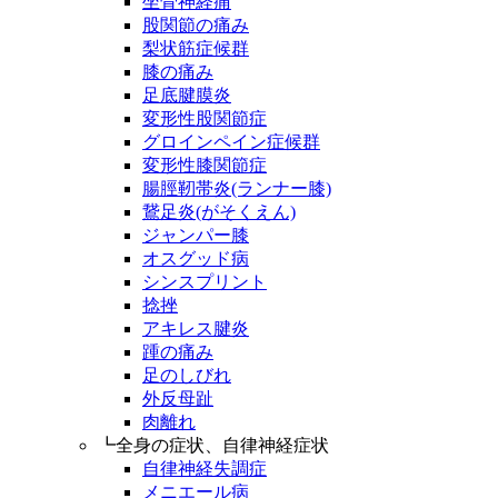
坐骨神経痛
股関節の痛み
梨状筋症候群
膝の痛み
足底腱膜炎
変形性股関節症
グロインペイン症候群
変形性膝関節症
腸脛靭帯炎(ランナー膝)
鵞足炎(がそくえん)
ジャンパー膝
オスグッド病
シンスプリント
捻挫
アキレス腱炎
踵の痛み
足のしびれ
外反母趾
肉離れ
┗全身の症状、自律神経症状
自律神経失調症
メニエール病