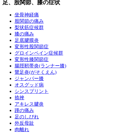
足、股関節、膝の症状
坐骨神経痛
股関節の痛み
梨状筋症候群
膝の痛み
足底腱膜炎
変形性股関節症
グロインペイン症候群
変形性膝関節症
腸脛靭帯炎(ランナー膝)
鵞足炎(がそくえん)
ジャンパー膝
オスグッド病
シンスプリント
捻挫
アキレス腱炎
踵の痛み
足のしびれ
外反母趾
肉離れ