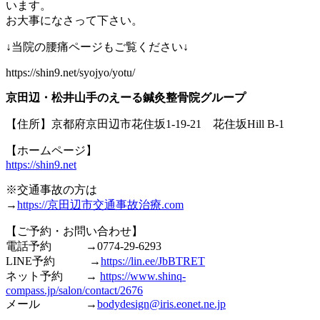
います。
お大事になさって下さい。
↓当院の腰痛ページもご覧ください↓
https://shin9.net/syojyo/yotu/
京田辺・松井山手のえーる鍼灸整骨院グループ
【住所】京都府京田辺市花住坂1-19-21 花住坂Hill B-1
【ホームページ】
https://shin9.net
※交通事故の方は
→
https://京田辺市交通事故治療.com
【ご予約・お問い合わせ】
電話予約 →0774-29-6293
LINE予約 →
https://lin.ee/JbBTRET
ネット予約 →
https://www.shinq-
compass.jp/salon/contact/2676
メール →
bodydesign@iris.eonet.ne.jp