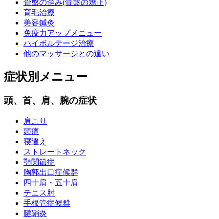
骨盤の歪み(骨盤の矯正)
育毛治療
美容鍼灸
免疫力アップメニュー
ハイボルテージ治療
他のマッサージとの違い
症状別メニュー
頭、首、肩、腕の症状
肩こり
頭痛
寝違え
ストレートネック
顎関節症
胸郭出口症候群
四十肩・五十肩
テニス肘
手根管症候群
腱鞘炎