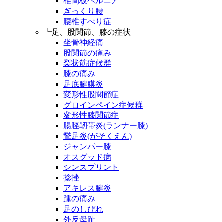
椎間板ヘルニア
ぎっくり腰
腰椎すべり症
┗足、股関節、膝の症状
坐骨神経痛
股関節の痛み
梨状筋症候群
膝の痛み
足底腱膜炎
変形性股関節症
グロインペイン症候群
変形性膝関節症
腸脛靭帯炎(ランナー膝)
鵞足炎(がそくえん)
ジャンパー膝
オスグッド病
シンスプリント
捻挫
アキレス腱炎
踵の痛み
足のしびれ
外反母趾