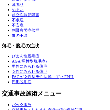
耳鳴り
めまい
起立性調節障害
不眠症
不安症
副腎疲労症候群
胃の不調
薄毛・脱毛の症状
びまん性脱毛症
AGA(男性型脱毛症)
男性にみられる薄毛
女性にみられる薄毛
FAGA(女性型男性型脱毛症)・FPHL
円形脱毛症
交通事故施術メニュー
バック事故
交通事故・むちうち施術大切な保険知識