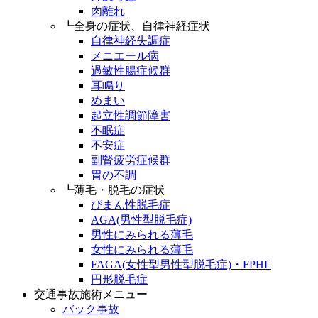
肉離れ
┗全身の症状、自律神経症状
自律神経失調症
メニエール病
過敏性腸症候群
耳鳴り
めまい
起立性調節障害
不眠症
不安症
副腎疲労症候群
胃の不調
┗薄毛・脱毛の症状
びまん性脱毛症
AGA(男性型脱毛症)
男性にみられる薄毛
女性にみられる薄毛
FAGA(女性型男性型脱毛症)・FPHL
円形脱毛症
交通事故施術メニュー
バック事故