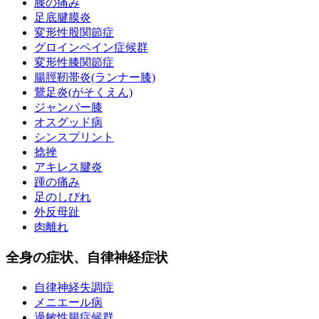
膝の痛み
足底腱膜炎
変形性股関節症
グロインペイン症候群
変形性膝関節症
腸脛靭帯炎(ランナー膝)
鵞足炎(がそくえん)
ジャンパー膝
オスグッド病
シンスプリント
捻挫
アキレス腱炎
踵の痛み
足のしびれ
外反母趾
肉離れ
全身の症状、自律神経症状
自律神経失調症
メニエール病
過敏性腸症候群