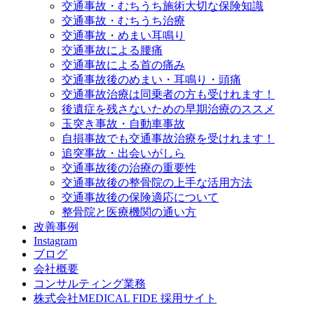
交通事故・むちうち施術大切な保険知識
交通事故・むちうち治療
交通事故・めまい耳鳴り
交通事故による腰痛
交通事故による首の痛み
交通事故後のめまい・耳鳴り・頭痛
交通事故治療は同乗者の方も受けれます！
後遺症を残さないための早期治療のススメ
玉突き事故・自動車事故
自損事故でも交通事故治療を受けれます！
追突事故・出会いがしら
交通事故後の治療の重要性
交通事故後の整骨院の上手な活用方法
交通事故後の保険適応について
整骨院と医療機関の通い方
改善事例
Instagram
ブログ
会社概要
コンサルティング業務
株式会社MEDICAL FIDE 採用サイト