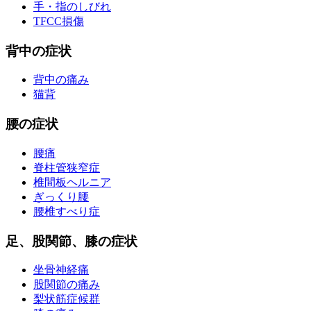
手・指のしびれ
TFCC損傷
背中の症状
背中の痛み
猫背
腰の症状
腰痛
脊柱管狭窄症
椎間板ヘルニア
ぎっくり腰
腰椎すべり症
足、股関節、膝の症状
坐骨神経痛
股関節の痛み
梨状筋症候群