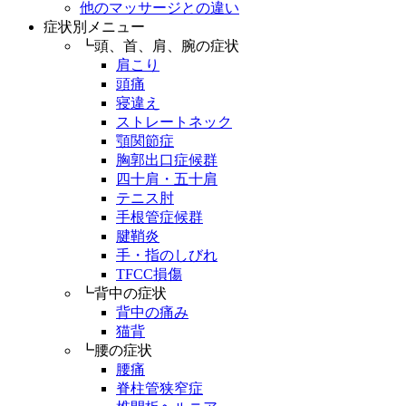
他のマッサージとの違い
症状別メニュー
┗頭、首、肩、腕の症状
肩こり
頭痛
寝違え
ストレートネック
顎関節症
胸郭出口症候群
四十肩・五十肩
テニス肘
手根管症候群
腱鞘炎
手・指のしびれ
TFCC損傷
┗背中の症状
背中の痛み
猫背
┗腰の症状
腰痛
脊柱管狭窄症