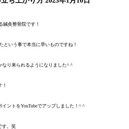
い立ち上がり方
2023年1月10日
ーる鍼灸整骨院です！
ったという事で本当に早いものですね！
なり来られるようになりました^ ^
す！
トをYouTubeでアップしました！^ ^
です。笑