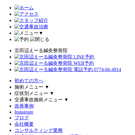
▼
京田辺えーる鍼灸整骨院
初めての方へ
施術メニュー
▼
症状別メニュー
▼
交通事故施術メニュー
▼
改善事例
Instagram
ブログ
会社概要
コンサルティング業務