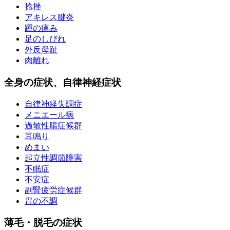
捻挫
アキレス腱炎
踵の痛み
足のしびれ
外反母趾
肉離れ
全身の症状、自律神経症状
自律神経失調症
メニエール病
過敏性腸症候群
耳鳴り
めまい
起立性調節障害
不眠症
不安症
副腎疲労症候群
胃の不調
薄毛・脱毛の症状