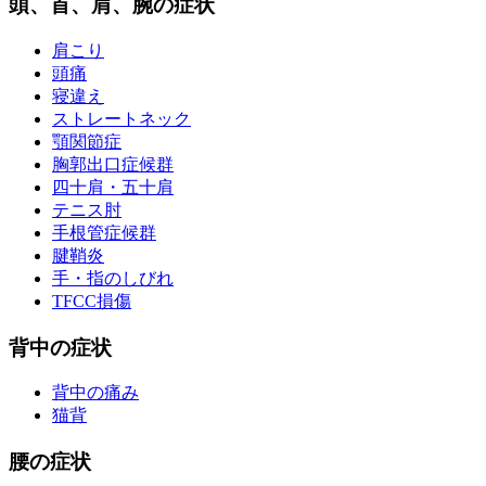
頭、首、肩、腕の症状
肩こり
頭痛
寝違え
ストレートネック
顎関節症
胸郭出口症候群
四十肩・五十肩
テニス肘
手根管症候群
腱鞘炎
手・指のしびれ
TFCC損傷
背中の症状
背中の痛み
猫背
腰の症状