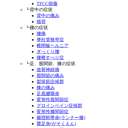
TFCC損傷
┗背中の症状
背中の痛み
猫背
┗腰の症状
腰痛
脊柱管狭窄症
椎間板ヘルニア
ぎっくり腰
腰椎すべり症
┗足、股関節、膝の症状
坐骨神経痛
股関節の痛み
梨状筋症候群
膝の痛み
足底腱膜炎
変形性股関節症
グロインペイン症候群
変形性膝関節症
腸脛靭帯炎(ランナー膝)
鵞足炎(がそくえん)