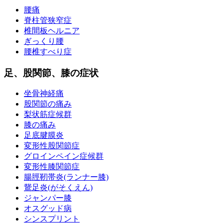
腰痛
脊柱管狭窄症
椎間板ヘルニア
ぎっくり腰
腰椎すべり症
足、股関節、膝の症状
坐骨神経痛
股関節の痛み
梨状筋症候群
膝の痛み
足底腱膜炎
変形性股関節症
グロインペイン症候群
変形性膝関節症
腸脛靭帯炎(ランナー膝)
鵞足炎(がそくえん)
ジャンパー膝
オスグッド病
シンスプリント