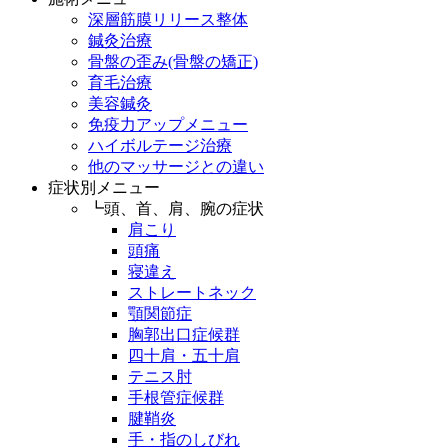
深層筋膜リリース整体
鍼灸治療
骨盤の歪み(骨盤の矯正)
育毛治療
美容鍼灸
免疫力アップメニュー
ハイボルテージ治療
他のマッサージとの違い
症状別メニュー
┗頭、首、肩、腕の症状
肩こり
頭痛
寝違え
ストレートネック
顎関節症
胸郭出口症候群
四十肩・五十肩
テニス肘
手根管症候群
腱鞘炎
手・指のしびれ