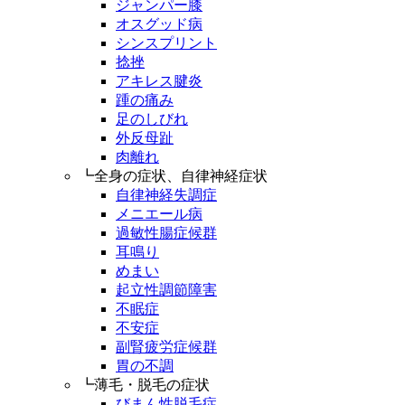
ジャンパー膝
オスグッド病
シンスプリント
捻挫
アキレス腱炎
踵の痛み
足のしびれ
外反母趾
肉離れ
┗全身の症状、自律神経症状
自律神経失調症
メニエール病
過敏性腸症候群
耳鳴り
めまい
起立性調節障害
不眠症
不安症
副腎疲労症候群
胃の不調
┗薄毛・脱毛の症状
びまん性脱毛症