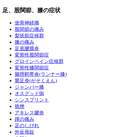
足、股関節、膝の症状
坐骨神経痛
股関節の痛み
梨状筋症候群
膝の痛み
足底腱膜炎
変形性股関節症
グロインペイン症候群
変形性膝関節症
腸脛靭帯炎(ランナー膝)
鵞足炎(がそくえん)
ジャンパー膝
オスグッド病
シンスプリント
捻挫
アキレス腱炎
踵の痛み
足のしびれ
外反母趾