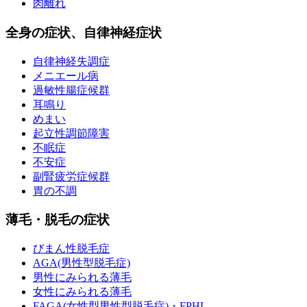
肉離れ
全身の症状、自律神経症状
自律神経失調症
メニエール病
過敏性腸症候群
耳鳴り
めまい
起立性調節障害
不眠症
不安症
副腎疲労症候群
胃の不調
薄毛・脱毛の症状
びまん性脱毛症
AGA(男性型脱毛症)
男性にみられる薄毛
女性にみられる薄毛
FAGA(女性型男性型脱毛症)・FPHL