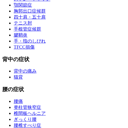
顎関節症
胸郭出口症候群
四十肩・五十肩
テニス肘
手根管症候群
腱鞘炎
手・指のしびれ
TFCC損傷
背中の症状
背中の痛み
猫背
腰の症状
腰痛
脊柱管狭窄症
椎間板ヘルニア
ぎっくり腰
腰椎すべり症