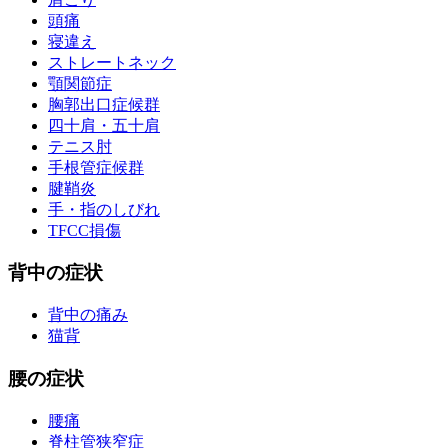
頭痛
寝違え
ストレートネック
顎関節症
胸郭出口症候群
四十肩・五十肩
テニス肘
手根管症候群
腱鞘炎
手・指のしびれ
TFCC損傷
背中の症状
背中の痛み
猫背
腰の症状
腰痛
脊柱管狭窄症