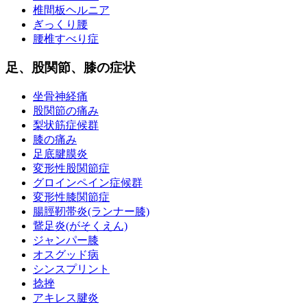
椎間板ヘルニア
ぎっくり腰
腰椎すべり症
足、股関節、膝の症状
坐骨神経痛
股関節の痛み
梨状筋症候群
膝の痛み
足底腱膜炎
変形性股関節症
グロインペイン症候群
変形性膝関節症
腸脛靭帯炎(ランナー膝)
鵞足炎(がそくえん)
ジャンパー膝
オスグッド病
シンスプリント
捻挫
アキレス腱炎