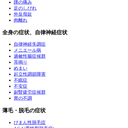
踵の痛み
足のしびれ
外反母趾
肉離れ
全身の症状、自律神経症状
自律神経失調症
メニエール病
過敏性腸症候群
耳鳴り
めまい
起立性調節障害
不眠症
不安症
副腎疲労症候群
胃の不調
薄毛・脱毛の症状
びまん性脱毛症