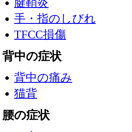
腱鞘炎
手・指のしびれ
TFCC損傷
背中の症状
背中の痛み
猫背
腰の症状