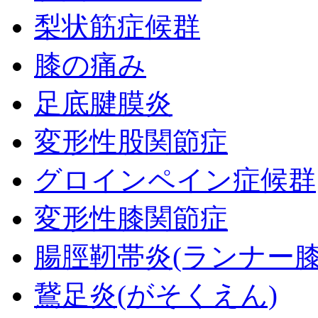
梨状筋症候群
膝の痛み
足底腱膜炎
変形性股関節症
グロインペイン症候群
変形性膝関節症
腸脛靭帯炎(ランナー膝
鵞足炎(がそくえん)