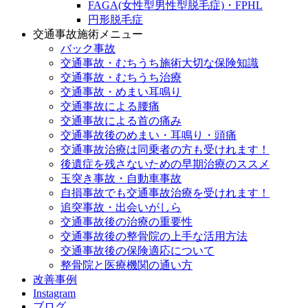
FAGA(女性型男性型脱毛症)・FPHL
円形脱毛症
交通事故施術メニュー
バック事故
交通事故・むちうち施術大切な保険知識
交通事故・むちうち治療
交通事故・めまい耳鳴り
交通事故による腰痛
交通事故による首の痛み
交通事故後のめまい・耳鳴り・頭痛
交通事故治療は同乗者の方も受けれます！
後遺症を残さないための早期治療のススメ
玉突き事故・自動車事故
自損事故でも交通事故治療を受けれます！
追突事故・出会いがしら
交通事故後の治療の重要性
交通事故後の整骨院の上手な活用方法
交通事故後の保険適応について
整骨院と医療機関の通い方
改善事例
Instagram
ブログ