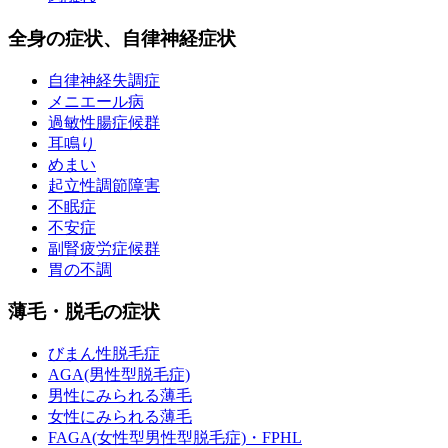
全身の症状、自律神経症状
自律神経失調症
メニエール病
過敏性腸症候群
耳鳴り
めまい
起立性調節障害
不眠症
不安症
副腎疲労症候群
胃の不調
薄毛・脱毛の症状
びまん性脱毛症
AGA(男性型脱毛症)
男性にみられる薄毛
女性にみられる薄毛
FAGA(女性型男性型脱毛症)・FPHL