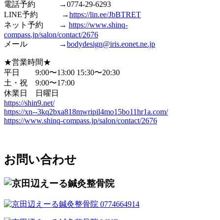
電話予約 →0774-29-6293
LINE予約 →
https://lin.ee/JbBTRET
ネット予約 →
https://www.shinq-
compass.jp/salon/contact/2676
メール →
bodydesign@iris.eonet.ne.jp
★営業時間★
平日 9:00〜13:00 15:30〜20:30
土・祝 9:00〜17:00
休業日 日曜日
https://shin9.net/
https://xn--3kq2bxa818mwripil4mo15bo11hr1a.com/
https://www.shinq-compass.jp/salon/contact/2676
お問い合わせ