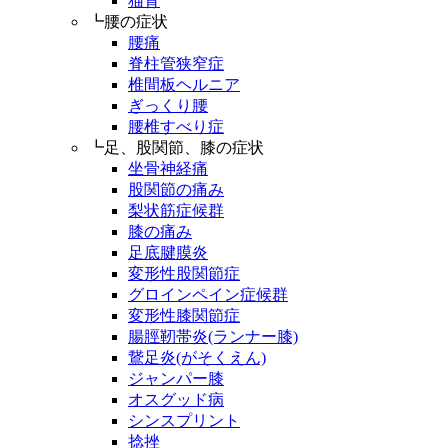
猫背
┗腰の症状
腰痛
脊柱管狭窄症
椎間板ヘルニア
ぎっくり腰
腰椎すべり症
┗足、股関節、膝の症状
坐骨神経痛
股関節の痛み
梨状筋症候群
膝の痛み
足底腱膜炎
変形性股関節症
グロインペイン症候群
変形性膝関節症
腸脛靭帯炎(ランナー膝)
鵞足炎(がそくえん)
ジャンパー膝
オスグッド病
シンスプリント
捻挫