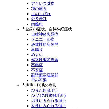
アキレス腱炎
踵の痛み
足のしびれ
外反母趾
肉離れ
┗全身の症状、自律神経症状
自律神経失調症
メニエール病
過敏性腸症候群
耳鳴り
めまい
起立性調節障害
不眠症
不安症
副腎疲労症候群
胃の不調
┗薄毛・脱毛の症状
びまん性脱毛症
AGA(男性型脱毛症)
男性にみられる薄毛
女性にみられる薄毛