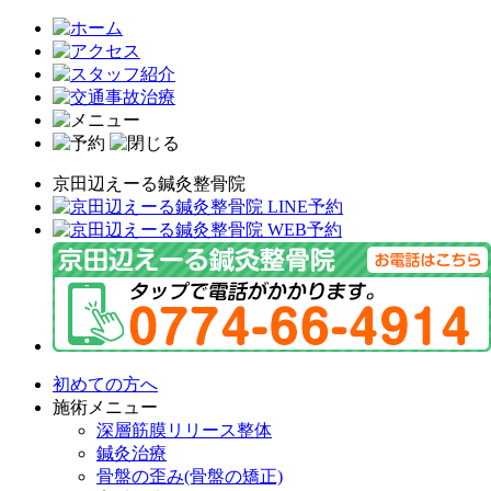
京田辺えーる鍼灸整骨院
初めての方へ
施術メニュー
深層筋膜リリース整体
鍼灸治療
骨盤の歪み(骨盤の矯正)