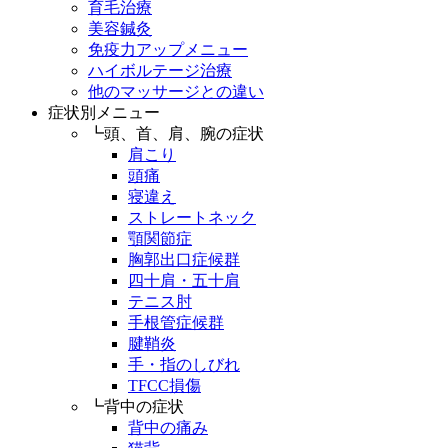
育毛治療
美容鍼灸
免疫力アップメニュー
ハイボルテージ治療
他のマッサージとの違い
症状別メニュー
┗頭、首、肩、腕の症状
肩こり
頭痛
寝違え
ストレートネック
顎関節症
胸郭出口症候群
四十肩・五十肩
テニス肘
手根管症候群
腱鞘炎
手・指のしびれ
TFCC損傷
┗背中の症状
背中の痛み