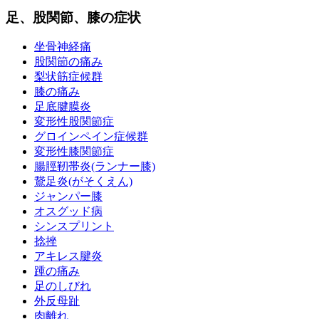
足、股関節、膝の症状
坐骨神経痛
股関節の痛み
梨状筋症候群
膝の痛み
足底腱膜炎
変形性股関節症
グロインペイン症候群
変形性膝関節症
腸脛靭帯炎(ランナー膝)
鵞足炎(がそくえん)
ジャンパー膝
オスグッド病
シンスプリント
捻挫
アキレス腱炎
踵の痛み
足のしびれ
外反母趾
肉離れ