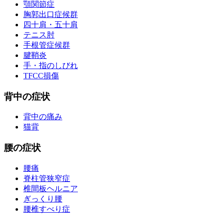
顎関節症
胸郭出口症候群
四十肩・五十肩
テニス肘
手根管症候群
腱鞘炎
手・指のしびれ
TFCC損傷
背中の症状
背中の痛み
猫背
腰の症状
腰痛
脊柱管狭窄症
椎間板ヘルニア
ぎっくり腰
腰椎すべり症