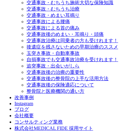
交通事故・むちうち施術大切な保険知識
交通事故・むちうち治療
交通事故・めまい耳鳴り
交通事故による腰痛
交通事故による首の痛み
交通事故後のめまい・耳鳴り・頭痛
交通事故治療は同乗者の方も受けれます！
後遺症を残さないための早期治療のススメ
玉突き事故・自動車事故
自損事故でも交通事故治療を受けれます！
追突事故・出会いがしら
交通事故後の治療の重要性
交通事故後の整骨院の上手な活用方法
交通事故後の保険適応について
整骨院と医療機関の通い方
改善事例
Instagram
ブログ
会社概要
コンサルティング業務
株式会社MEDICAL FIDE 採用サイト