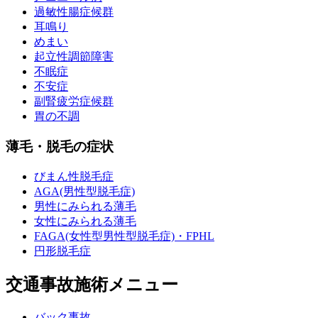
過敏性腸症候群
耳鳴り
めまい
起立性調節障害
不眠症
不安症
副腎疲労症候群
胃の不調
薄毛・脱毛の症状
びまん性脱毛症
AGA(男性型脱毛症)
男性にみられる薄毛
女性にみられる薄毛
FAGA(女性型男性型脱毛症)・FPHL
円形脱毛症
交通事故施術メニュー
バック事故