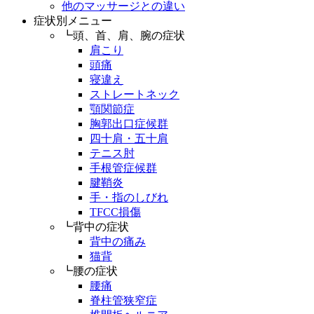
他のマッサージとの違い
症状別メニュー
┗頭、首、肩、腕の症状
肩こり
頭痛
寝違え
ストレートネック
顎関節症
胸郭出口症候群
四十肩・五十肩
テニス肘
手根管症候群
腱鞘炎
手・指のしびれ
TFCC損傷
┗背中の症状
背中の痛み
猫背
┗腰の症状
腰痛
脊柱管狭窄症