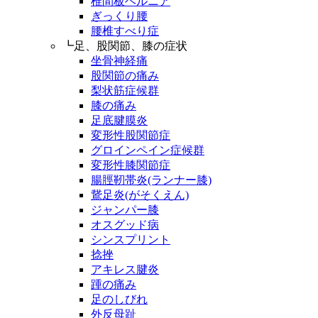
椎間板ヘルニア
ぎっくり腰
腰椎すべり症
┗足、股関節、膝の症状
坐骨神経痛
股関節の痛み
梨状筋症候群
膝の痛み
足底腱膜炎
変形性股関節症
グロインペイン症候群
変形性膝関節症
腸脛靭帯炎(ランナー膝)
鵞足炎(がそくえん)
ジャンパー膝
オスグッド病
シンスプリント
捻挫
アキレス腱炎
踵の痛み
足のしびれ
外反母趾