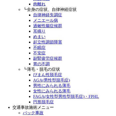
肉離れ
┗全身の症状、自律神経症状
自律神経失調症
メニエール病
過敏性腸症候群
耳鳴り
めまい
起立性調節障害
不眠症
不安症
副腎疲労症候群
胃の不調
┗薄毛・脱毛の症状
びまん性脱毛症
AGA(男性型脱毛症)
男性にみられる薄毛
女性にみられる薄毛
FAGA(女性型男性型脱毛症)・FPHL
円形脱毛症
交通事故施術メニュー
バック事故