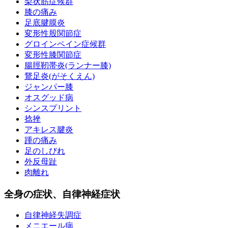
梨状筋症候群
膝の痛み
足底腱膜炎
変形性股関節症
グロインペイン症候群
変形性膝関節症
腸脛靭帯炎(ランナー膝)
鵞足炎(がそくえん)
ジャンパー膝
オスグッド病
シンスプリント
捻挫
アキレス腱炎
踵の痛み
足のしびれ
外反母趾
肉離れ
全身の症状、自律神経症状
自律神経失調症
メニエール病