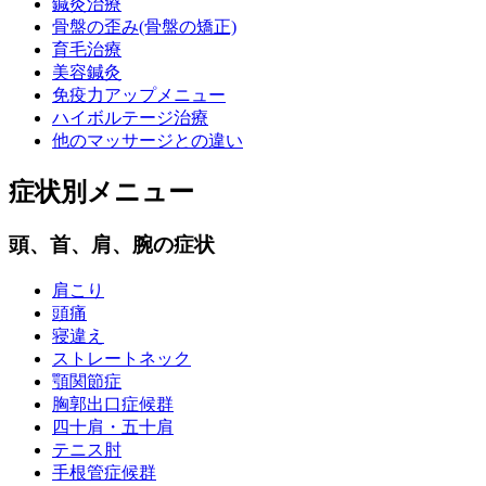
鍼灸治療
骨盤の歪み(骨盤の矯正)
育毛治療
美容鍼灸
免疫力アップメニュー
ハイボルテージ治療
他のマッサージとの違い
症状別メニュー
頭、首、肩、腕の症状
肩こり
頭痛
寝違え
ストレートネック
顎関節症
胸郭出口症候群
四十肩・五十肩
テニス肘
手根管症候群