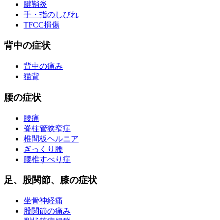
腱鞘炎
手・指のしびれ
TFCC損傷
背中の症状
背中の痛み
猫背
腰の症状
腰痛
脊柱管狭窄症
椎間板ヘルニア
ぎっくり腰
腰椎すべり症
足、股関節、膝の症状
坐骨神経痛
股関節の痛み