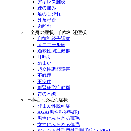
アキレス腱炎
踵の痛み
足のしびれ
外反母趾
肉離れ
┗全身の症状、自律神経症状
自律神経失調症
メニエール病
過敏性腸症候群
耳鳴り
めまい
起立性調節障害
不眠症
不安症
副腎疲労症候群
胃の不調
┗薄毛・脱毛の症状
びまん性脱毛症
AGA(男性型脱毛症)
男性にみられる薄毛
女性にみられる薄毛
FAGA(女性型男性型脱毛症)・FPHL