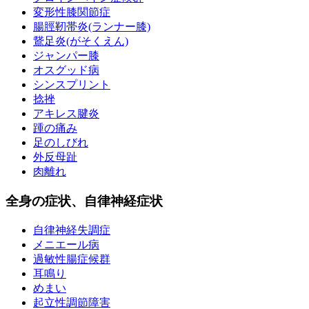
変形性膝関節症
腸脛靭帯炎(ランナー膝)
鵞足炎(がそくえん)
ジャンパー膝
オスグッド病
シンスプリント
捻挫
アキレス腱炎
踵の痛み
足のしびれ
外反母趾
肉離れ
全身の症状、自律神経症状
自律神経失調症
メニエール病
過敏性腸症候群
耳鳴り
めまい
起立性調節障害