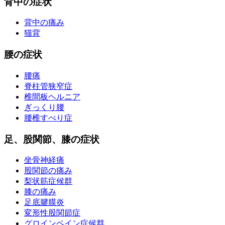
背中の症状
背中の痛み
猫背
腰の症状
腰痛
脊柱管狭窄症
椎間板ヘルニア
ぎっくり腰
腰椎すべり症
足、股関節、膝の症状
坐骨神経痛
股関節の痛み
梨状筋症候群
膝の痛み
足底腱膜炎
変形性股関節症
グロインペイン症候群