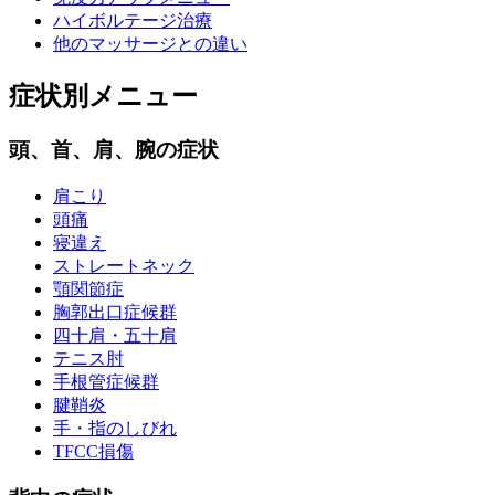
ハイボルテージ治療
他のマッサージとの違い
症状別メニュー
頭、首、肩、腕の症状
肩こり
頭痛
寝違え
ストレートネック
顎関節症
胸郭出口症候群
四十肩・五十肩
テニス肘
手根管症候群
腱鞘炎
手・指のしびれ
TFCC損傷