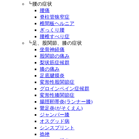
┗腰の症状
腰痛
脊柱管狭窄症
椎間板ヘルニア
ぎっくり腰
腰椎すべり症
┗足、股関節、膝の症状
坐骨神経痛
股関節の痛み
梨状筋症候群
膝の痛み
足底腱膜炎
変形性股関節症
グロインペイン症候群
変形性膝関節症
腸脛靭帯炎(ランナー膝)
鵞足炎(がそくえん)
ジャンパー膝
オスグッド病
シンスプリント
捻挫