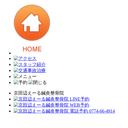
京田辺えーる鍼灸整骨院