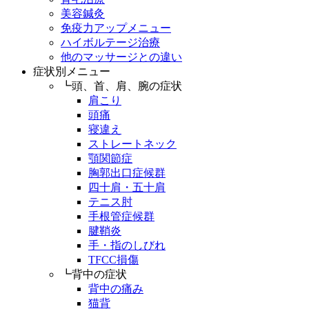
美容鍼灸
免疫力アップメニュー
ハイボルテージ治療
他のマッサージとの違い
症状別メニュー
┗頭、首、肩、腕の症状
肩こり
頭痛
寝違え
ストレートネック
顎関節症
胸郭出口症候群
四十肩・五十肩
テニス肘
手根管症候群
腱鞘炎
手・指のしびれ
TFCC損傷
┗背中の症状
背中の痛み
猫背