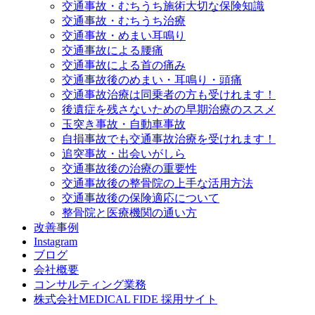
交通事故・むちうち施術大切な保険知識
交通事故・むちうち治療
交通事故・めまい耳鳴り
交通事故による腰痛
交通事故による首の痛み
交通事故後のめまい・耳鳴り・頭痛
交通事故治療は同乗者の方も受けれます！
後遺症を残さないための早期治療のススメ
玉突き事故・自動車事故
自損事故でも交通事故治療を受けれます！
追突事故・出会いがしら
交通事故後の治療の重要性
交通事故後の整骨院の上手な活用方法
交通事故後の保険適応について
整骨院と医療機関の通い方
改善事例
Instagram
ブログ
会社概要
コンサルティング業務
株式会社MEDICAL FIDE 採用サイト