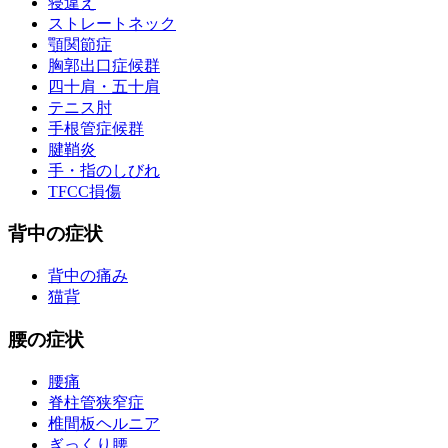
寝違え
ストレートネック
顎関節症
胸郭出口症候群
四十肩・五十肩
テニス肘
手根管症候群
腱鞘炎
手・指のしびれ
TFCC損傷
背中の症状
背中の痛み
猫背
腰の症状
腰痛
脊柱管狭窄症
椎間板ヘルニア
ぎっくり腰