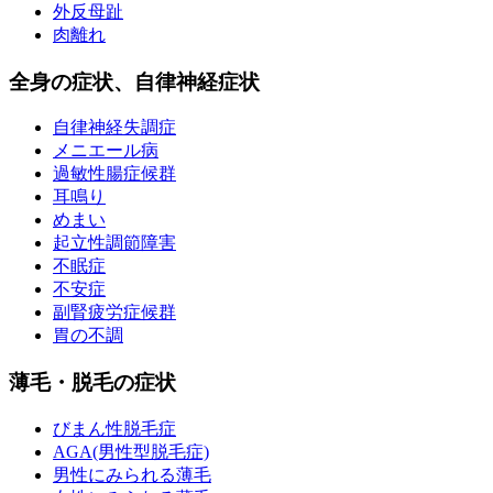
外反母趾
肉離れ
全身の症状、自律神経症状
自律神経失調症
メニエール病
過敏性腸症候群
耳鳴り
めまい
起立性調節障害
不眠症
不安症
副腎疲労症候群
胃の不調
薄毛・脱毛の症状
びまん性脱毛症
AGA(男性型脱毛症)
男性にみられる薄毛