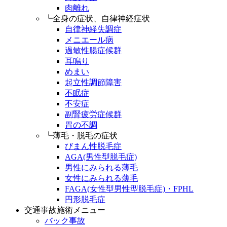
肉離れ
┗全身の症状、自律神経症状
自律神経失調症
メニエール病
過敏性腸症候群
耳鳴り
めまい
起立性調節障害
不眠症
不安症
副腎疲労症候群
胃の不調
┗薄毛・脱毛の症状
びまん性脱毛症
AGA(男性型脱毛症)
男性にみられる薄毛
女性にみられる薄毛
FAGA(女性型男性型脱毛症)・FPHL
円形脱毛症
交通事故施術メニュー
バック事故