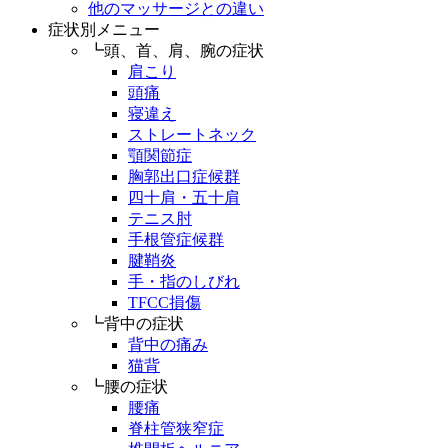
他のマッサージとの違い
症状別メニュー
┗頭、首、肩、腕の症状
肩こり
頭痛
寝違え
ストレートネック
顎関節症
胸郭出口症候群
四十肩・五十肩
テニス肘
手根管症候群
腱鞘炎
手・指のしびれ
TFCC損傷
┗背中の症状
背中の痛み
猫背
┗腰の症状
腰痛
脊柱管狭窄症