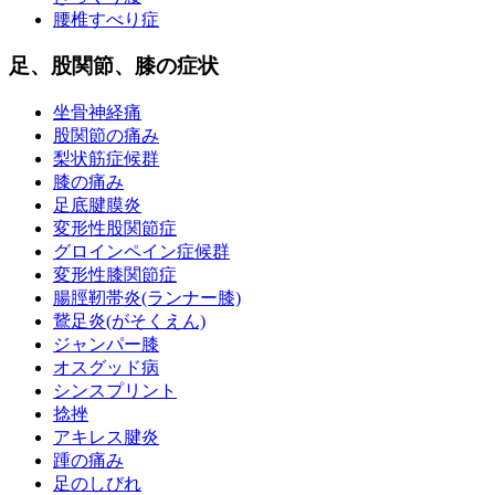
腰椎すべり症
足、股関節、膝の症状
坐骨神経痛
股関節の痛み
梨状筋症候群
膝の痛み
足底腱膜炎
変形性股関節症
グロインペイン症候群
変形性膝関節症
腸脛靭帯炎(ランナー膝)
鵞足炎(がそくえん)
ジャンパー膝
オスグッド病
シンスプリント
捻挫
アキレス腱炎
踵の痛み
足のしびれ