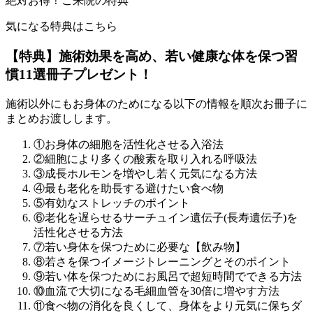
絶対お得！ご来院の特典
気になる特典はこちら
【特典】施術効果を高め、若い健康な体を保つ習
慣11選冊子プレゼント！
施術以外にもお身体のためになる以下の情報を順次お冊子に
まとめお渡しします。
①お身体の細胞を活性化させる入浴法
②細胞により多くの酸素を取り入れる呼吸法
③成長ホルモンを増やし若く元気になる方法
④最も老化を助長する避けたい食べ物
⑤有効なストレッチのポイント
⑥老化を遅らせるサーチュイン遺伝子(長寿遺伝子)を
活性化させる方法
⑦若い身体を保つために必要な【飲み物】
⑧若さを保つイメージトレーニングとそのポイント
⑨若い体を保つためにお風呂で超短時間でできる方法
⑩血流で大切になる毛細血管を30倍に増やす方法
⑪食べ物の消化を良くして、身体をより元気に保ちダ