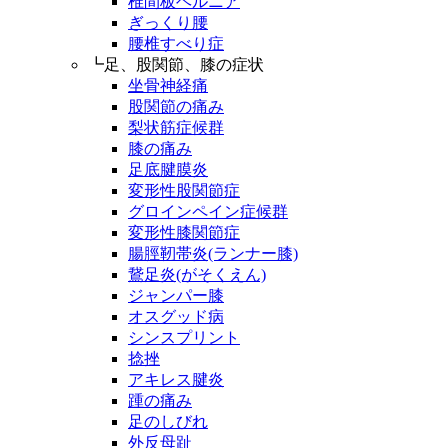
椎間板ヘルニア
ぎっくり腰
腰椎すべり症
┗足、股関節、膝の症状
坐骨神経痛
股関節の痛み
梨状筋症候群
膝の痛み
足底腱膜炎
変形性股関節症
グロインペイン症候群
変形性膝関節症
腸脛靭帯炎(ランナー膝)
鵞足炎(がそくえん)
ジャンパー膝
オスグッド病
シンスプリント
捻挫
アキレス腱炎
踵の痛み
足のしびれ
外反母趾